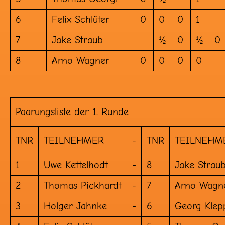
6
Felix Schlüter
0
0
0
1
7
Jake Straub
½
0
½
0
8
Arno Wagner
0
0
0
0
Paarungsliste der 1. Runde
TNR
TEILNEHMER
-
TNR
TEILNEHM
1
Uwe Kettelhodt
-
8
Jake Strau
2
Thomas Pickhardt
-
7
Arno Wagn
3
Holger Jahnke
-
6
Georg Klep