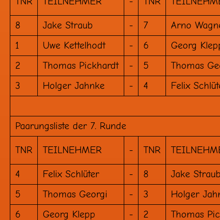
TNR
TEILNEHMER
-
TNR
TEILNEHM
8
Jake Straub
-
7
Arno Wagn
1
Uwe Kettelhodt
-
6
Georg Klep
2
Thomas Pickhardt
-
5
Thomas Ge
3
Holger Jahnke
-
4
Felix Schlüt
Paarungsliste der 7. Runde
TNR
TEILNEHMER
-
TNR
TEILNEHM
4
Felix Schlüter
-
8
Jake Strau
5
Thomas Georgi
-
3
Holger Jah
6
Georg Klepp
-
2
Thomas Pic