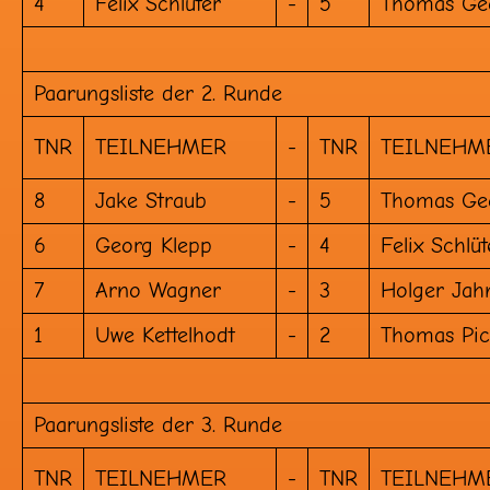
4
Felix Schlüter
-
5
Thomas Ge
Paarungsliste der 2. Runde
TNR
TEILNEHMER
-
TNR
TEILNEHM
8
Jake Straub
-
5
Thomas Ge
6
Georg Klepp
-
4
Felix Schlüt
7
Arno Wagner
-
3
Holger Jah
1
Uwe Kettelhodt
-
2
Thomas Pic
Paarungsliste der 3. Runde
TNR
TEILNEHMER
-
TNR
TEILNEHM