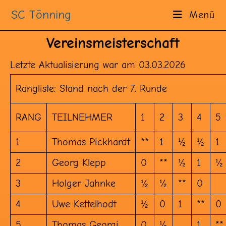
SC Tönning
Menü
Vereinsmeisterschaft
Letzte Aktualisierung war am 03.03.2026
Rangliste: Stand nach der 7. Runde
RANG
TEILNEHMER
1
2
3
4
5
1
Thomas Pickhardt
**
1
½
½
1
2
Georg Klepp
0
**
½
1
½
3
Holger Jahnke
½
½
**
0
4
Uwe Kettelhodt
½
0
1
**
0
5
Thomas Georgi
0
½
1
**